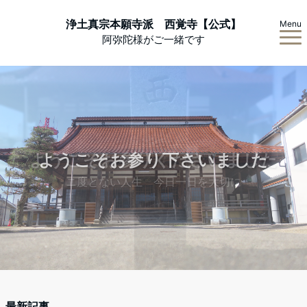
浄土真宗本願寺派 西覚寺【公式】
Menu
阿弥陀様がご一緒です
ようこそお参りくださいました
ようこそお参り下さいました
ニ度とない人生 今日一日を大切に
最新記事