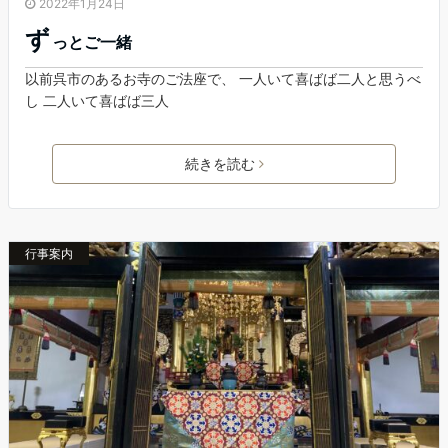
2022年1月24日
ず
っとご一緒
以前呉市のあるお寺のご法座で、 一人いて喜ばば二人と思うべ
し 二人いて喜ばば三人
続きを読む
行事案内