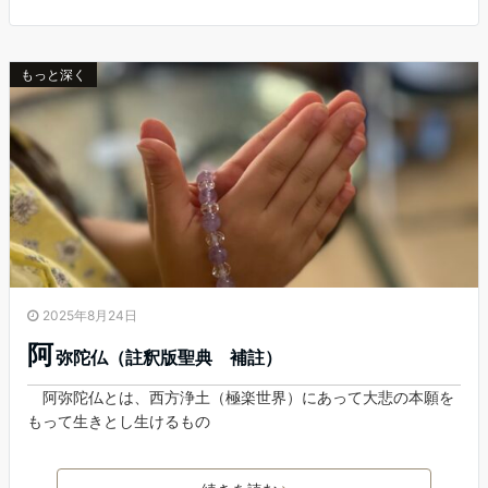
もっと深く
2025年8月24日
阿
弥陀仏（註釈版聖典 補註）
阿弥陀仏とは、西方浄土（極楽世界）にあって大悲の本願を
もって生きとし生けるもの