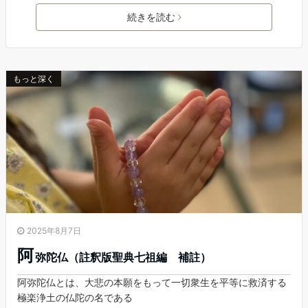
続きを読む
もっと深く
2025年8月7日
阿
弥陀仏（註釈版聖典七祖編 補註）
阿弥陀仏とは、大悲の本願をもって一切衆生を平等に救済する
極楽浄土の仏陀の名である