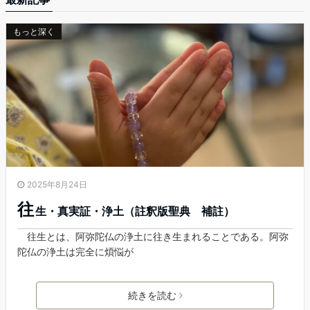
もっと深く
2025年8月24日
往
生・真実証・浄土（註釈版聖典 補註）
往生とは、阿弥陀仏の浄土に往き生まれることである。阿弥
陀仏の浄土は完全に煩悩が
続きを読む