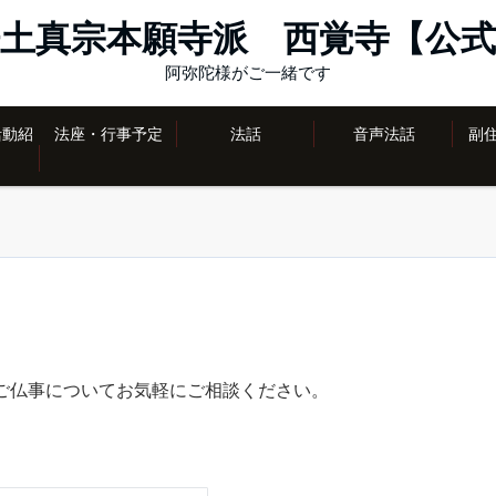
土真宗本願寺派 西覚寺【公式
阿弥陀様がご一緒です
活動紹
法座・行事予定
法話
音声法話
副
ご仏事についてお気軽にご相談ください。