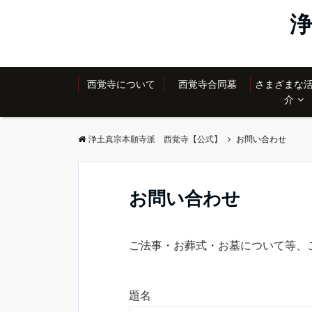
浄
西覚寺について
西覚寺合同墓
さまざまな
介
浄土真宗本願寺派 西覚寺【公式】
お問い合わせ
お問い合わせ
ご法事・お葬式・お墓について等、
題名