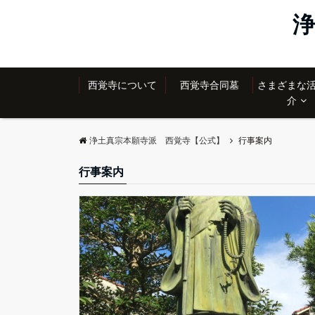
浄
西覚寺について
西覚寺合同墓
さまざまな
介
浄土真宗本願寺派 西覚寺【公式】
行事案内
行事案内