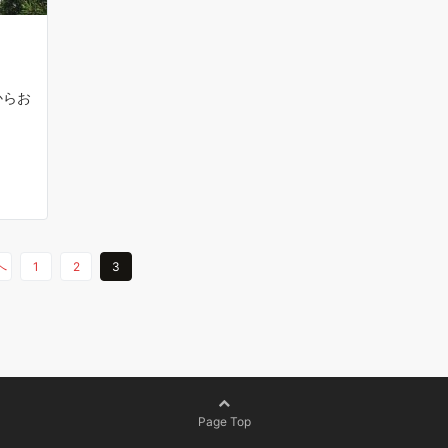
からお
へ
1
2
3
Page Top