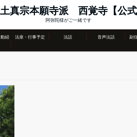
土真宗本願寺派 西覚寺【公式
阿弥陀様がご一緒です
活動紹
法座・行事予定
法話
音声法話
副