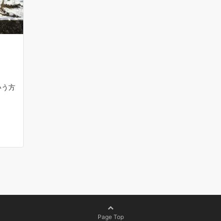
じ
いう方
Page Top