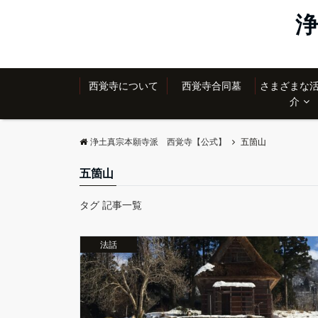
浄
西覚寺について
西覚寺合同墓
さまざまな
介
浄土真宗本願寺派 西覚寺【公式】
五箇山
五箇山
タグ 記事一覧
法話