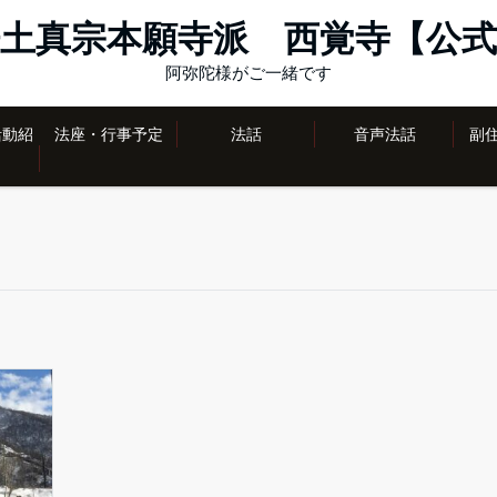
土真宗本願寺派 西覚寺【公式
阿弥陀様がご一緒です
活動紹
法座・行事予定
法話
音声法話
副