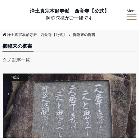
浄土真宗本願寺派 西覚寺【公式】
Menu
阿弥陀様がご一緒です
浄土真宗本願寺派 西覚寺【公式】
御臨末の御書
御臨末の御書
タグ 記事一覧
法話