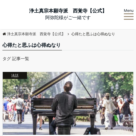
浄土真宗本願寺派 西覚寺【公式】
Menu
阿弥陀様がご一緒です
浄土真宗本願寺派 西覚寺【公式】
心得たと思ふは心得ぬなり
心得たと思ふは心得ぬなり
タグ 記事一覧
法話