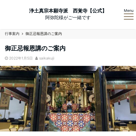
浄土真宗本願寺派 西覚寺【公式】
Menu
阿弥陀様がご一緒です
行事案内
御正忌報恩講のご案内
御正忌報恩講のご案内
2022年1月5日
saikakuji