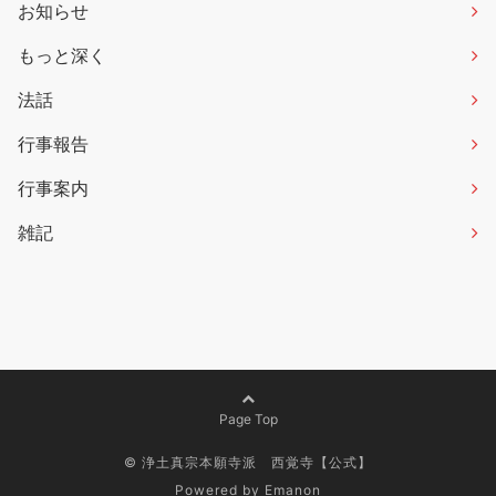
お知らせ
もっと深く
法話
行事報告
行事案内
雑記
Page Top
©
浄土真宗本願寺派 西覚寺【公式】
Powered by
Emanon